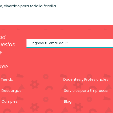
, divertido para toda la familia.
dad
uestas
y
reo.
Tienda
Docentes y Profesionales
Descargas
Servicios para Empresas
Cumples
Blog