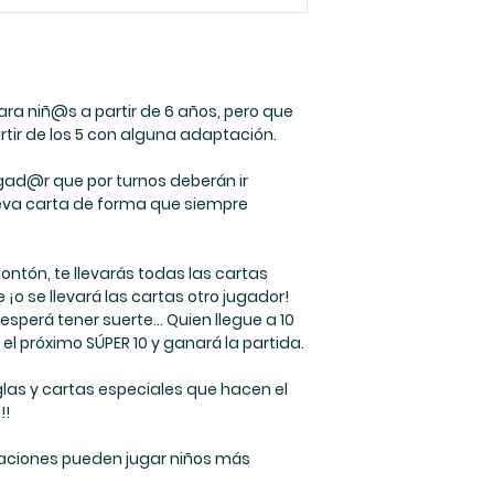
para niñ@s a partir de 6 años, pero que
tir de los 5 con alguna adaptación.
gad@r que por turnos deberán ir
eva carta de forma que siempre
ntón, te llevarás todas las cartas
¡o se llevará las cartas otro jugador!
esperá tener suerte... Quien llegue a 10
l próximo SÚPER 10 y ganará la partida.
las y cartas especiales que hacen el
!!
aciones pueden jugar niños más