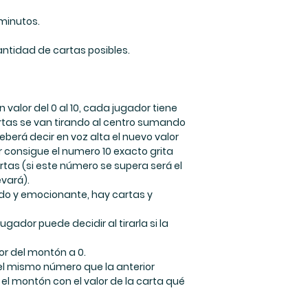
 minutos.
antidad de cartas posibles.
 valor del 0 al 10, cada jugador tiene
rtas se van tirando al centro sumando
deberá decir en voz alta el nuevo valor
 consigue el numero 10 exacto grita
artas (si este número se supera será el
evará).
ido y emocionante, hay cartas y
jugador puede decidir al tirarla si la
lor del montón a 0.
el mismo número que la anterior
el montón con el valor de la carta qué