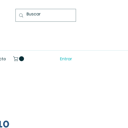
Entrar
cto
10