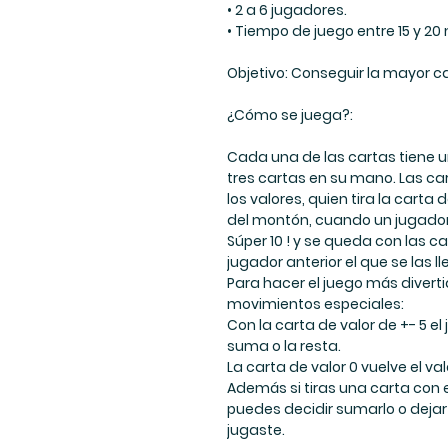
• 2 a 6 jugadores.
• Tiempo de juego entre 15 y 20
Objetivo: Conseguir la mayor c
¿Cómo se juega?:
Cada una de las cartas tiene un
tres cartas en su mano. Las ca
los valores, quien tira la carta 
del montón, cuando un jugador
Súper 10 ! y se queda con las c
jugador anterior el que se las ll
Para hacer el juego más divert
movimientos especiales:
Con la carta de valor de +- 5 el 
suma o la resta.
La carta de valor 0 vuelve el va
Además si tiras una carta con 
puedes decidir sumarlo o dejar 
jugaste.