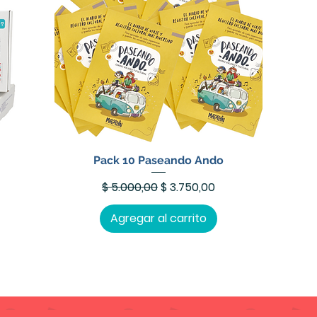
Pack 10 Paseando Ando
erta
Precio
Precio de oferta
$ 5.000,00
$ 3.750,00
Agregar al carrito