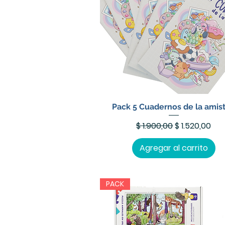
Pack 5 Cuadernos de la amis
Precio
Precio de of
$ 1.900,00
$ 1.520,00
Agregar al carrito
PACK