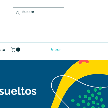
Entrar
cto
sueltos