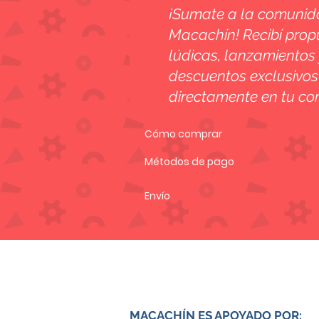
¡Sumate a la comuni
Macachín! Recibí prop
lúdicas, lanzamientos 
descuentos exclusivos
directamente en tu cor
Cómo comprar
Métodos de pago
Envío
MACACHÍN ES APOYADO POR: