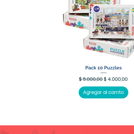
Pack 10 Puzzles
Precio
Precio de of
$ 5.000,00
$ 4.000,00
Agregar al carrito