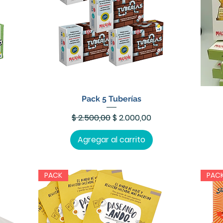
Pack 5 Tuberías
erta
Precio
Precio de oferta
$ 2.500,00
$ 2.000,00
Agregar al carrito
PACK
PAC