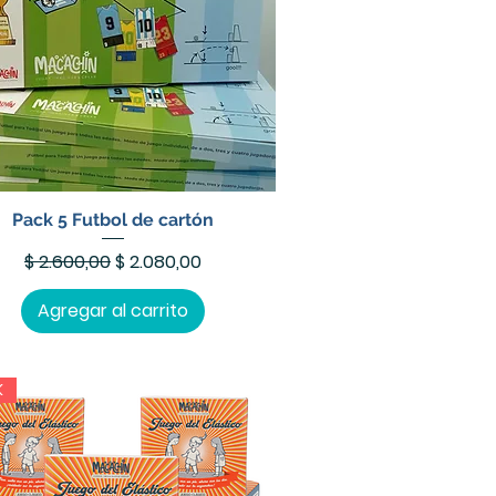
Pack 5 Futbol de cartón
Precio
Precio de oferta
$ 2.600,00
$ 2.080,00
Agregar al carrito
K