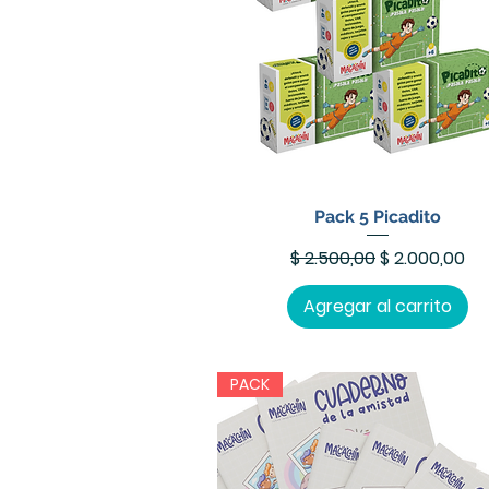
Pack 5 Picadito
Precio
Precio de of
$ 2.500,00
$ 2.000,00
Agregar al carrito
PACK