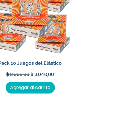
Pack 10 Juegos del Elástico
Precio
Precio de oferta
$ 3.800,00
$ 3.040,00
Agregar al carrito