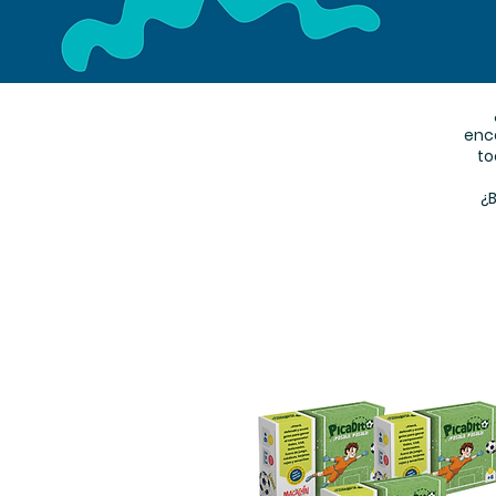
enc
to
¿