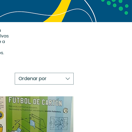
a
lvas
e a
s.
Ordenar por