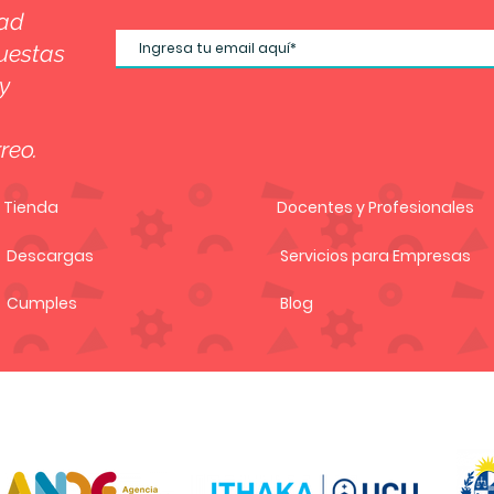
dad
uestas
y
reo.
Tienda
Docentes y Profesionales
Descargas
Servicios para Empresas
Cumples
Blog