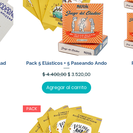
tad
Pack 5 Elásticos + 5 Paseando Ando
erta
Precio
Precio de oferta
$ 4.400,00
$ 3.520,00
Agregar al carrito
PACK