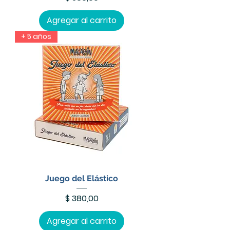
Agregar al carrito
+ 5 años
Juego del Elástico
Precio
$ 380,00
Agregar al carrito