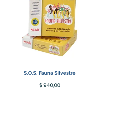
S.O.S. Fauna Silvestre
Precio
$ 940,00
Agotado
+ 6 años