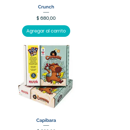
Crunch
Precio
$ 680,00
Agregar al carrito
Capibara