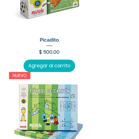
Picadito
Precio
$ 500,00
Agregar al carrito
NUEVO