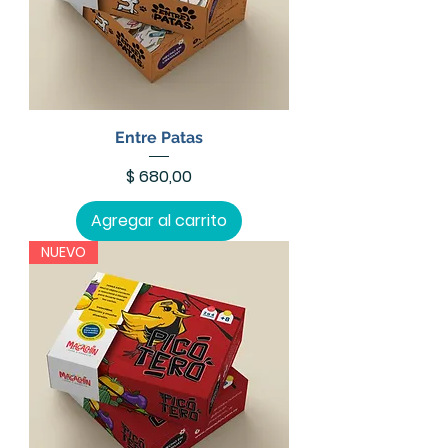
Entre Patas
Precio
$ 680,00
Agregar al carrito
NUEVO