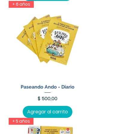
+ 6 años
Paseando Ando - Diario
Precio
$ 500,00
Agregar al carrito
+ 5 años