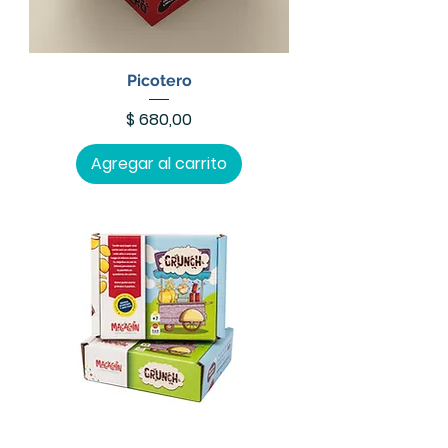
Picotero
Precio
$ 680,00
Agregar al carrito