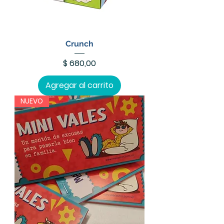
Crunch
Precio
$ 680,00
Agregar al carrito
NUEVO