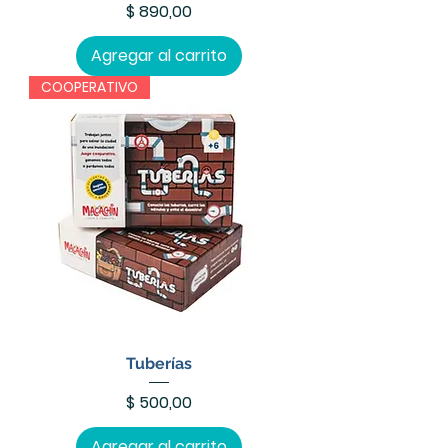
Precio
$ 890,00
Agregar al carrito
COOPERATIVO
Tuberías
Precio
$ 500,00
Agregar al carrito