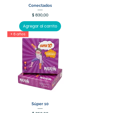
Conectados
Precio
$ 830,00
Agregar al carrito
+ 6 años
Súper 10