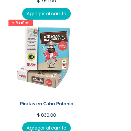
Precio
$ 750,00
Agregar al carrito
+ 6 años
Piratas en Cabo Polonio
Precio
$ 830,00
Agregar al carrito