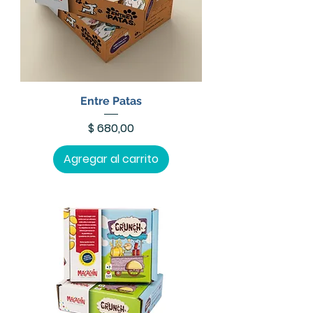
Entre Patas
Precio
$ 680,00
Agregar al carrito