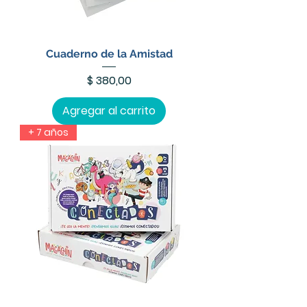
Cuaderno de la Amistad
Precio
$ 380,00
Agregar al carrito
+ 7 años