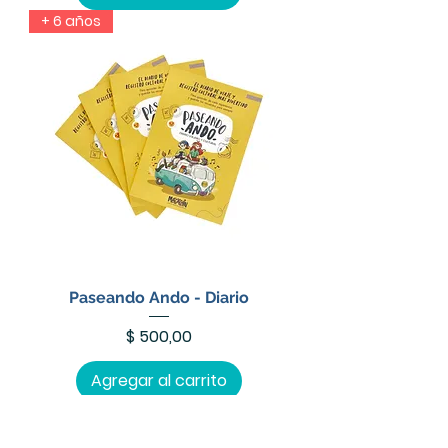
+ 6 años
Paseando Ando - Diario
Precio
$ 500,00
Agregar al carrito
+ 5 años