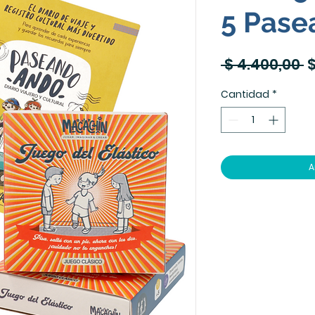
5 Pase
P
 $ 4.400,00 
$
Cantidad
*
A