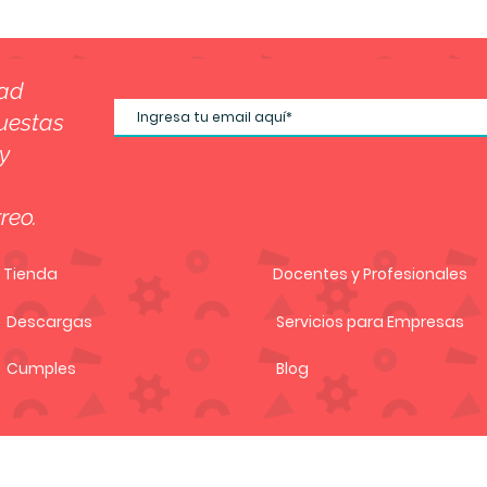
dad
uestas
y
reo.
Tienda
Docentes y Profesionales
Descargas
Servicios para Empresas
Cumples
Blog