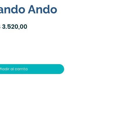
ando Ando
recio
Precio
 3.520,00
de
oferta
ñadir al carrito