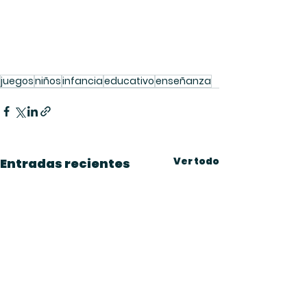
juegos
niños
infancia
educativo
enseñanza
Ver todo
Entradas recientes