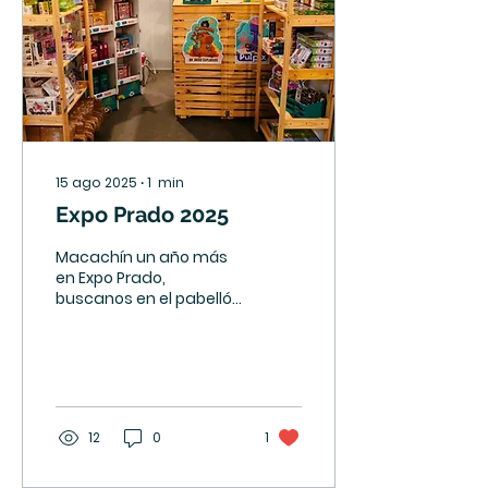
juegos, clásicos de
siempre y muchas
ganas de jugar juntos
🎲🌈 📅 Del 1 al 14 de junio
📍 Atrio y Entrepiso de la
Intendencia de
Montevideo ⏰ Horarios:
Lunes a...
15 ago 2025
∙
1
min
Expo Prado 2025
Macachín un año más
en Expo Prado,
buscanos en el pabellón
de DYNAPIME. Del 5 al 14
de setiembre.
12
0
1