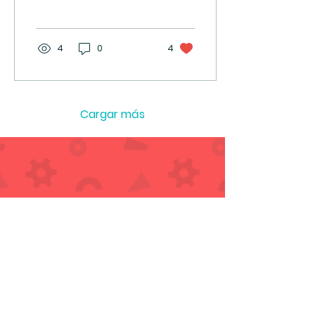
novedades!
4
0
4
Cargar más
¡Sumate a la comunidad Macachín!
Recibí propuestas lúdicas,
lanzamientos y descuentos exclusivos
directamente en tu correo.