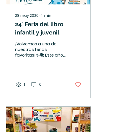
28 may 2026
∙
1
min
24° Feria del libro
infantil y juvenil
¡Volvemos a una de
nuestras ferias
favoritas! ✨📚 Este año
Macachín vuelve a
participar de la Feria del
Libro Infantil y Juvenil de
Montevideo 💛 Un
espacio lleno de
1
0
historias, imaginación,
juegos y encuentros
que nos encanta
compartir con ustedes.
Nos van a encontrar en
el 👉 STAND 28 👈
(entrando bien a la
izquierda). con nuestros