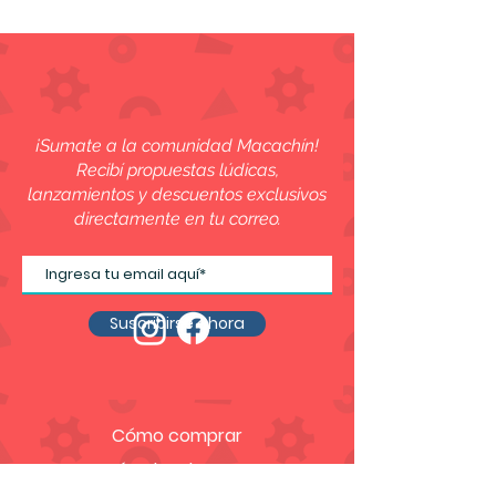
¡Sumate a la comunidad Macachín!
Recibí propuestas lúdicas,
lanzamientos y descuentos exclusivos
directamente en tu correo.
Suscribirse ahora
Cómo comprar
Métodos de pago