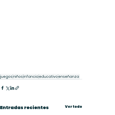
juegos
niños
infancia
educativo
enseñanza
Ver todo
Entradas recientes