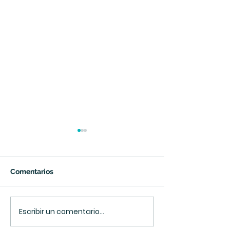
Comentarios
Espacio Moss
Expo Prado 2025
Escribir un comentario...